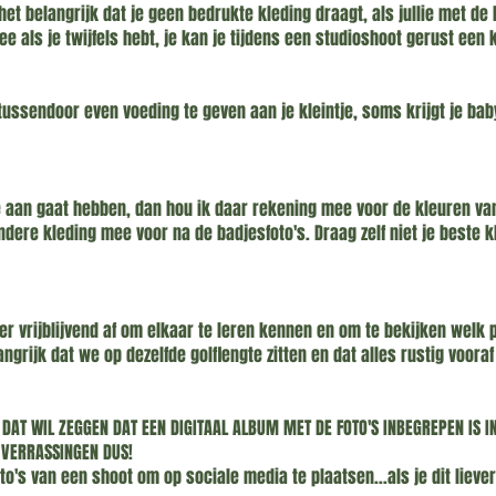
et belangrijk dat je geen bedrukte kleding draagt, als jullie met de 
ee als je twijfels hebt, je kan je tijdens een studioshoot gerust ee
ussendoor even voeding te geven aan je kleintje, soms krijgt je bab
e aan gaat hebben, dan hou ik daar rekening mee voor de kleuren van
ere kleding mee voor na de badjesfoto's. Draag zelf niet je beste k
 vrijblijvend af om elkaar te leren kennen en om te bekijken welk pa
angrijk dat we op dezelfde golflengte zitten en dat alles rustig voo
DAT WIL ZEGGEN DAT EEN DIGITAAL ALBUM MET DE FOTO'S INBEGREPEN IS I
VERRASSINGEN DUS!
to's van een shoot om op sociale media te plaatsen...als je dit liever