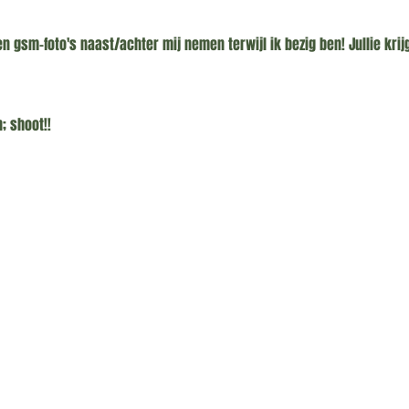
f geen gsm-foto's naast/achter mij nemen terwijl ik bezig ben! Jullie k
; shoot!!