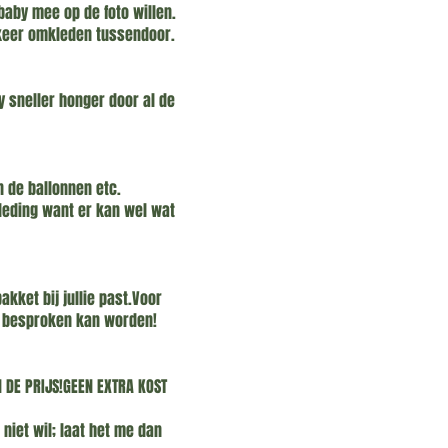
baby mee op de foto willen.
n keer omkleden tussendoor.
y sneller honger door al de
 de ballonnen etc.
leding want er kan wel wat
kket bij jullie past.Voor
raf besproken kan worden!
N DE PRIJS!GEEN EXTRA KOST
 niet wil; laat het me dan